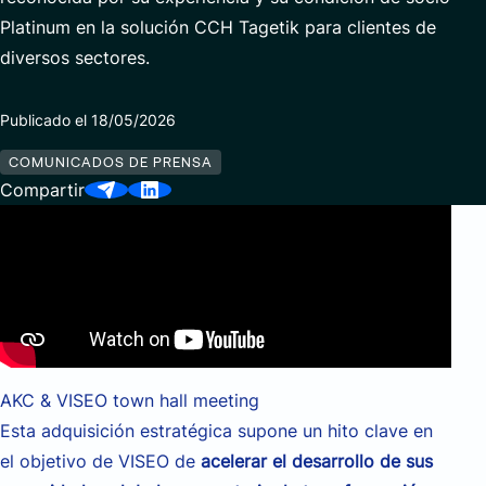
Data Analytics & AI
Platinum en la solución CCH Tagetik para clientes de
diversos sectores.
Servicios Gestionados
Publicado el 18/05/2026
Socios
COMUNICADOS DE PRENSA
Compartir
AKC & VISEO town hall meeting
Esta adquisición estratégica supone un hito clave en
el objetivo de VISEO de
acelerar el desarrollo de sus