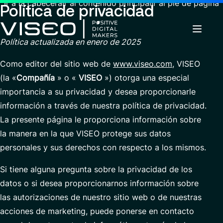
Ir a la cabecera
Ir al contenido principal
Ir al pie de página
Política de privacidad
Política actualizada en enero de 2025
Como editor del sitio web de
www.viseo.com
, VISEO
Volver
Volver
Volver
(la «
Compañía
» o «
VISEO
») otorga una especial
Insights
Aprovechando la tecnología como una
Sobre nosotros
importancia a su privacidad y desea proporcionarle
Servicios
poderosa palanca de transformación
Carreras
información a través de nuestra política de privacidad.
Industrias
Quiénes somos
Sobre nosotros
La presente página le proporciona información sobre
Ver todos los servicios
Gobernanza
Trabajar con nosotros
Buscar
Noticias y eventos
la manera en la que VISEO protege sus datos
Servicios
perspectivas,
Carreras
Compromisos RSC
Ofertas de empleo
personales y sus derechos con respecto a los mismos.
páginas
ES-LA
de
Customer Experience
Centro de excelencia
Si tiene alguna pregunta sobre la privacidad de los
noticias
o
Modern ERP Cloud System
Comunicado de prensa
datos o si desea proporcionarnos información sobre
documentos
las autorizaciones de nuestro sitio web o de nuestras
Servicios Financieros y Plataformas de Trading
Ubicaciones
acciones de marketing, puede ponerse en contacto
Finance transformation
Contacto