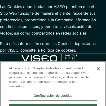
Las Cookies depositadas por VISEO permiten que el
Sitio Web funcione de manera eficiente, recuerde sus
preferencias, proporciona a la Compañía información
con fines estadísticos, y permite la visualización de
videos, así como compartirlos en redes sociales.
Para más información sobre las Cookies depositadas
por VISEO, consulte la
Política de cookies
.
Al hacer clic en “Aceptar todas las cookies”, usted
acepta que las cookies se guarden en su dispositivo
para mejorar la navegación del sitio, analizar el uso del
Optimizar el presente, transformar
mismo, y colaborar con nuestros estudios para
el futuro
marketing.
Contactar con nosotros
Configuración de cookies
Aviso legal
Política de privacidad