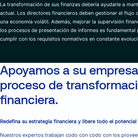
La transformación de sus finanzas debería ayudarle a man
actual. Los directores financieros deben gestionar el flujo 
una economía volátil. Además, mejorar la supervisión financ
los procesos de presentación de informes es fundamental p
cumplir con los requisitos normativos en constante evoluci
Apoyamos a su empresa
proceso de transformac
financiera.
Redefina su estrategia financiera y libere todo el potencia
Nuestros expertos trabajan codo con codo con los prove