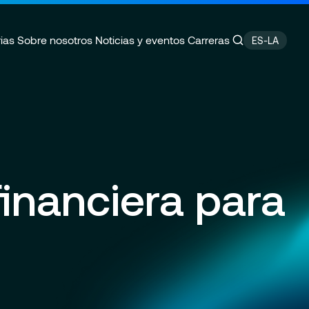
ias
Sobre nosotros
Noticias y eventos
Carreras
ES-LA
P Cloud System
za
 empleo
Servicios Financieros y
Compromisos RSC
Plataformas de Trading
o de prensa
Ubicaciones
ics & AI
Servicios Gestionados
inanciera para