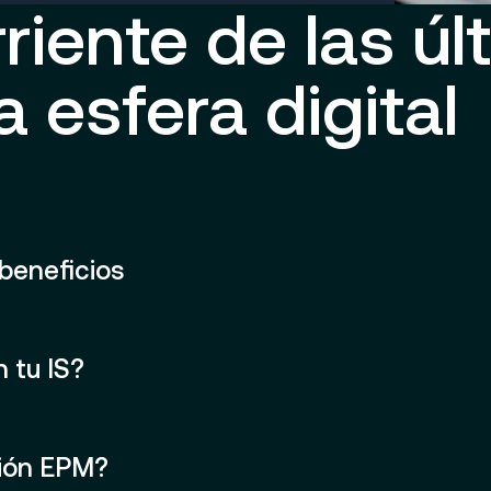
riente de las úl
 esfera digital
beneficios
 tu IS?
ción EPM?