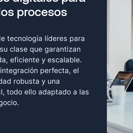
simulamos estrategias para
 los procesos
permite cambios rápidos e
mercado. VISEO es su soci
planificación estratégica d
 tecnología líderes para
 su clase que garantizan
a, eficiente y escalable.
integración perfecta, el
idad robusta y una
l, todo ello adaptado a las
gocio.