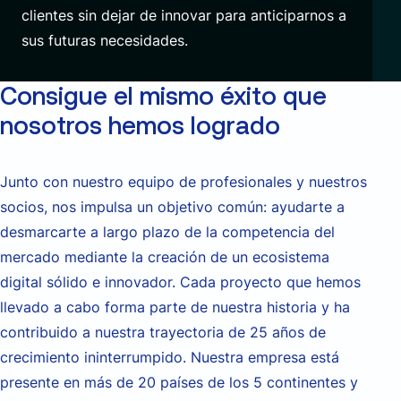
clientes sin dejar de innovar para anticiparnos a
sus futuras necesidades.
Consigue el mismo éxito que
nosotros hemos logrado
Junto con nuestro equipo de profesionales y nuestros
socios, nos
impulsa
un
objetivo
común:
ayudar
te
a
desmarcar
t
e a largo plazo de la competencia del
mercado mediante la creación de un ecosistema
digital sólido e
innovador. Cada
proyecto que hemos
llevado a cabo forma parte de nuestra historia y ha
contribuido a nuestra trayectoria de 25 años de
crecimiento ininterrumpido.
Nuestra empresa está
presente en más de 20 países de los 5 continentes y