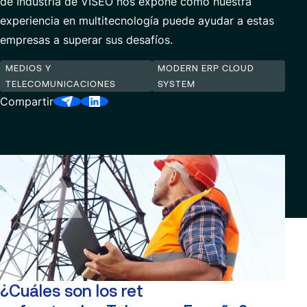
de Industria de VISEO nos expone cómo nuestra
Data Analytics & AI
experiencia en multitecnología puede ayudar a estas
empresas a superar sus desafíos.
Servicios Gestionados
MEDIOS Y
MODERN ERP CLOUD
TELECOMUNICACIONES
SYSTEM
Socios
Compartir
¿Cuáles son los retos a los que se