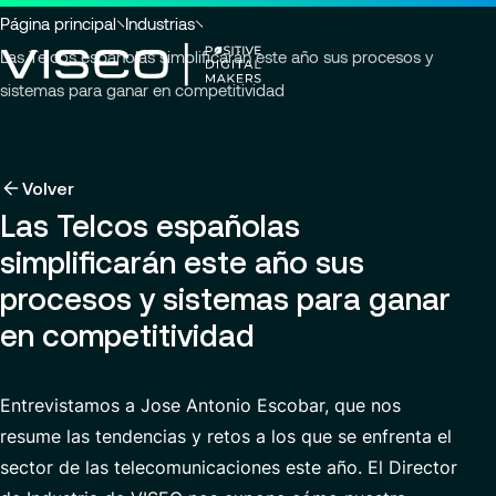
Ir a la cabecera
Ir al contenido principal
Ir al pie de página
Usted
Página principal
Industrias
está
Las Telcos españolas simplificarán este año sus procesos y
aquí
sistemas para ganar en competitividad
:
Volver
Volver
Volver
Insights
Aprovechando la tecnología como una poderosa
Sobre nosotros
Volver
Servicios
transformación
Las Telcos españolas
Carreras
Industrias
Quiénes somos
simplificarán este año sus
Sobre nosotros
Ver todos los servicios
Gobernanza
Trabajar con nosotros
Buscar
Noticias y eventos
procesos y sistemas para ganar
Servicios
perspectivas,
Carreras
Compromisos RSC
Ofertas de empleo
en competitividad
páginas
ES-LA
de
Customer Experience
Centro de excelencia
noticias
o
Modern ERP Cloud System
Comunicado de prensa
Entrevistamos a Jose Antonio Escobar, que nos
documentos
resume las tendencias y retos a los que se enfrenta el
Servicios Financieros y Plataformas de Trading
Ubicaciones
sector de las telecomunicaciones este año. El Director
Finance transformation
Contacto