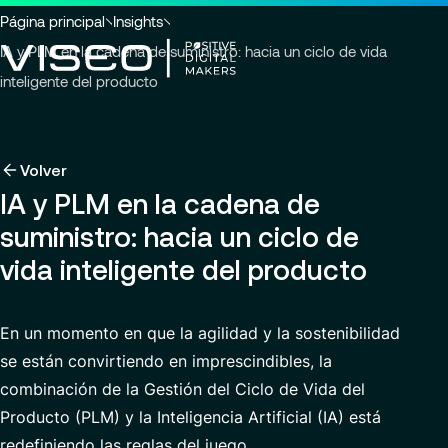
Ir a la cabecera
Ir al contenido principal
Ir al pie de página
Usted
Página principal
Insights
está
IA y PLM en la cadena de suministro: hacia un ciclo de vida
aquí
inteligente del producto
:
Volver
Volver
Volver
Insights
Aprovechando la tecnología como una poderosa
Sobre nosotros
Volver
Servicios
transformación
IA y PLM en la cadena de
Carreras
Industrias
Quiénes somos
suministro: hacia un ciclo de
Sobre nosotros
Ver todos los servicios
Gobernanza
Trabajar con nosotros
Buscar
Noticias y eventos
vida inteligente del producto
Servicios
perspectivas,
Carreras
Compromisos RSC
Ofertas de empleo
páginas
ES-LA
de
Customer Experience
Centro de excelencia
En un momento en que la agilidad y la sostenibilidad
noticias
se están convirtiendo en imprescindibles, la
o
Modern ERP Cloud System
Comunicado de prensa
documentos
combinación de la Gestión del Ciclo de Vida del
Servicios Financieros y Plataformas de Trading
Ubicaciones
Producto (PLM) y la Inteligencia Artificial (IA) está
Finance transformation
Contacto
redefiniendo las reglas del juego.