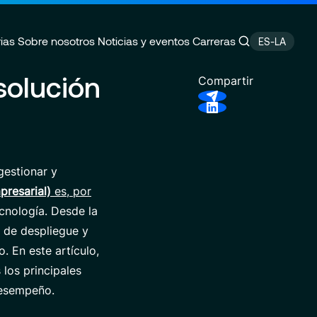
ias
Sobre nosotros
Noticias y eventos
Carreras
ES-LA
solución
Compartir
P Cloud System
za
 empleo
Servicios Financieros y
Compromisos RSC
Plataformas de Trading
o de prensa
Ubicaciones
ics & AI
Servicios Gestionados
gestionar y
presarial)
es, por
cnología. Desde la
s de despliegue y
 En este artículo,
los principales
desempeño.