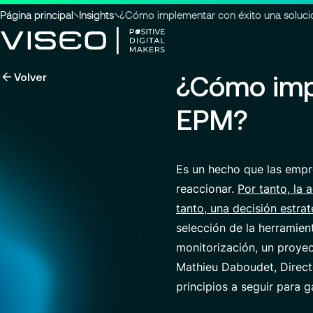
Usted
Página principal
Insights
¿Cómo implementar con éxito una soluc
está
aquí
Volver
¿Cómo imp
:
Aprovechando la tecnología
como una poderosa palanca de
Buscar título
EPM?
transformación
Ver todos los servicios
Es un hecho que las empr
reaccionar.
Por tanto, la
Buscar
perspectivas,
tanto, una decisión estrat
páginas
selección de la herramien
de
noticias
monitorización, un proye
o
Mathieu Daboudet, Direct
documentos
principios a seguir para 