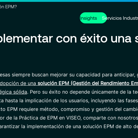
Ir a la cabecera
Ir al contenido principal
Ir al pie de página
ión EPM?
Insights
Servicios
Industr
lementar con éxito una 
Servicios
Sobre nosotros
Carreras
Customer Experience
Quiénes somos
Trabajar con nosotros
Modern ER
Gobernan
Ofertas de
Centro de excelencia
Comunicad
Finance transformation
Data Analyt
esas siempre buscan mejorar su capacidad para anticipar, 
Contacto
 adopción de una
solución EPM (Gestión del Rendimiento Em
égica sólida
. Pero su éxito no depende únicamente de la te
Socios
ta hasta la implicación de los usuarios, incluyendo las fase
cto EPM requiere método, compromiso y gestión del cambio.
or de la Práctica de EPM en VISEO, comparte con nosotros 
garantizar la implementación de una solución EPM de alto 